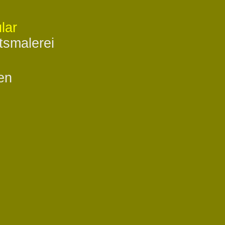
lar
tsmalerei
en